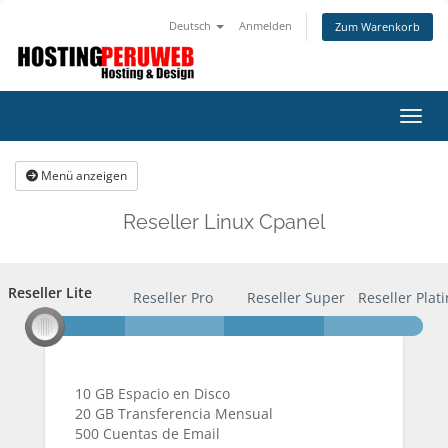
Deutsch
Anmelden
Zum Warenkorb
Navig
Menü anzeigen
Reseller Linux Cpanel
Reseller Lite
Reseller Lite
Reseller Pro
Reseller Super
Reseller Pla
10 GB Espacio en Disco
20 GB Transferencia Mensual
500 Cuentas de Email