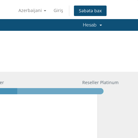
Azerbaijani
Giriş
Səbətə bax
Hesab
er
Reseller Platinum