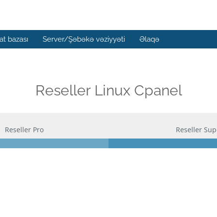
t bazası
Server/Şəbəkə vəziyyəti
Əlaqə
Reseller Linux Cpanel
Reseller Pro
Reseller Sup