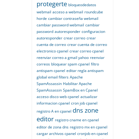
protegerte
bloqueodedatos
webmail
acceso a webmail
roundcube
horde
cambiar contraseña webmail
cambiar password webmail
cambiar
password
autoresponder
configuracion
autoresponder
crear correo
crear
cuenta de correo
crear cuenta de correo
electronico cpanel
crear correo cpanel
reenviar correo a gmail yahoo
reenviar
correos
bloquear spam cpanel
filtro
antispam cpanel
editar regla antispam
global email filters
Apache
SpamAssassin
Habilitar Apache
SpamAssassin
SpamBox en Cpanel
acceso disco web cpanel
actualizar
informacion cpanel
cron job cpanel
dns zone
registro A en cpanel
editor
registro cname en cpanel
editor de zona dns
registro mx en cpanel
cargar archivos cpanel
cronjob en cpanel