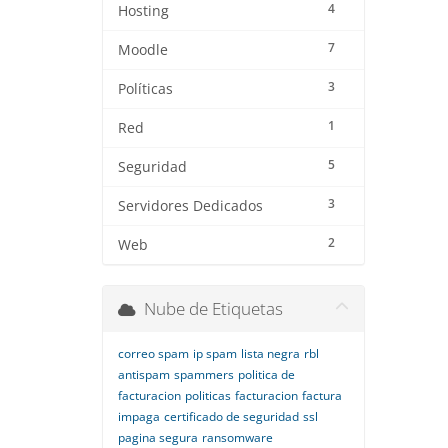
4
Hosting
7
Moodle
3
Políticas
1
Red
5
Seguridad
3
Servidores Dedicados
2
Web
Nube de Etiquetas
correo spam
ip spam
lista negra
rbl
antispam
spammers
politica de
facturacion
politicas
facturacion
factura
impaga
certificado de seguridad
ssl
pagina segura
ransomware