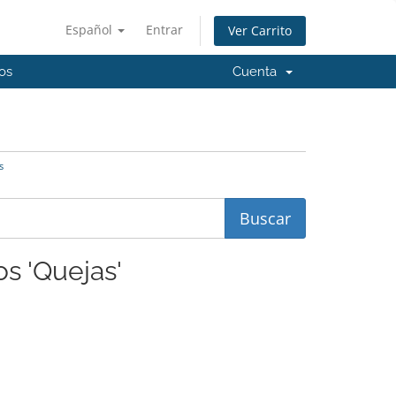
Español
Entrar
Ver Carrito
os
Cuenta
s
os 'Quejas'