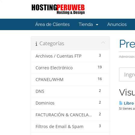
Área de Clientes
Tienda
Anuncios
Pr
Categorías
3
Archivos / Cuentas FTP
Administr
19
Correo Electrónico
16
CPANEL/WHM
Vis
2
DNS
2
Dominios
Libro
Si tienes 
2
FACTURACIÓN & CANCELACIÓN
3
Filtros de Email & Spam